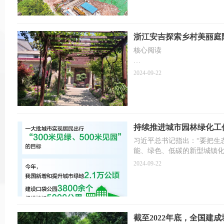
浙江安吉探索乡村美丽庭
核心阅读
近日，《乡村美丽庭院建设
2024-09-22
院建设模式基础上，吸收各
院风貌、家风文明、庭院经
持？日前，本报记者走进浙
村变美背后的故事。
持续推进城市园林绿化工
习近平总书记指出：“要把生
能、绿色、低碳的新型城镇化
土绿化，因地制宜，科学规
2024-09-22
树，为群众造福”。
推窗见绿，行路有荫，出门
指引下，我国把绿色发展理
生活空间、生态空间，持续
截至2022年底，全国建
络，高品质生态环境成为城