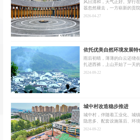
风日清和，天气正好。穿行
嚣忽然褪去，一方崭新的贡
留、歇脚闲谈。
2026-04-27
依托优美自然环境发展特
雨后初晴，薄薄的白云还绕
扎进西裤，上山开始了一天
也是“篁岭晒秋”民宿的主人
2024-09-22
入相当不错。我还在景区工作
城中村改造稳步推进
城中村，伴随着工业化、城
隐患多、配套设施落后、环境
治局召开会议指出，“在超大
2024-09-22
设施建设”；当年7月，国务
造的指导意见》。