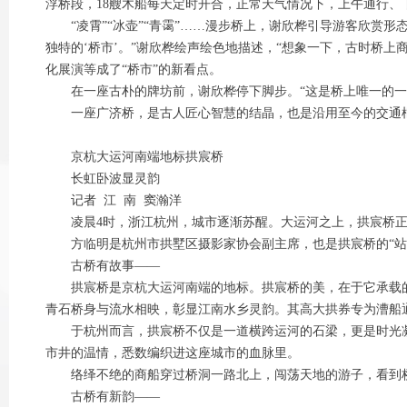
浮桥段，18艘木船每天定时开合，正常天气情况下，上午通行
“凌霄”“冰壶”“青霭”……漫步桥上，谢欣桦引导游客欣赏形
独特的‘桥市’。”谢欣桦绘声绘色地描述，“想象一下，古时桥
化展演等成了“桥市”的新看点。
在一座古朴的牌坊前，谢欣桦停下脚步。“这是桥上唯一的一座牌
一座广济桥，是古人匠心智慧的结晶，也是沿用至今的交通枢
京杭大运河南端地标拱宸桥
长虹卧波显灵韵
记者 江 南 窦瀚洋
凌晨4时，浙江杭州，城市逐渐苏醒。大运河之上，拱宸桥正悬
方临明是杭州市拱墅区摄影家协会副主席，也是拱宸桥的“站哥
古桥有故事——
拱宸桥是京杭大运河南端的地标。拱宸桥的美，在于它承载的
青石桥身与流水相映，彰显江南水乡灵韵。其高大拱券专为漕船
于杭州而言，拱宸桥不仅是一道横跨运河的石梁，更是时光凝
市井的温情，悉数编织进这座城市的血脉里。
络绎不绝的商船穿过桥洞一路北上，闯荡天地的游子，看到桥就
古桥有新韵——