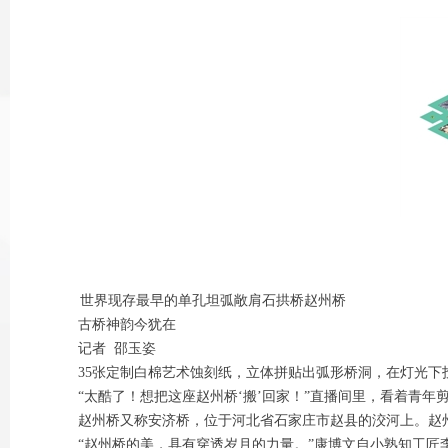
世界现存最早的单孔坦弧敞肩石拱桥赵州桥
古桥神韵今犹在
记者 邵玉姿
35张定制白棉艺术蚀刻纸，立体拼贴出弧形桥洞，在灯光下投
“太酷了！想把这座赵州桥‘搬’回家！”直播间里，看着青年
赵州桥又称安济桥，位于河北省石家庄市赵县的洨河上。赵州桥
“赵州桥的美，具有穿透岁月的力量。”康博文自小熟知工匠李