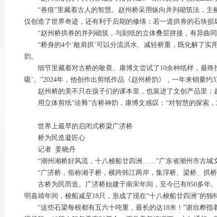
“券痕”里藏着古人的智慧。赵州桥采用纵向并列砌筑法，主桥券
仅创造了世界奇迹，还有利于后期的修缮：若一道拱券的石块损
“赵州桥拱券的并列砌筑，与刻纸的立体叠层拼接，有异曲同
“桥身的4个‘敞肩拱’可以分流洪水、减轻桥重，既化解了实用
韵。
细节里藏着对古桥的敬畏。康博文尝试了10余种纸样，最终找
吸’。”2024年，他创作出剪纸作品《赵州桥韵》，一年来销量约
赵州桥的美不只在孩子们的课本里，也装进了文创产品里；赵
用立体剪纸“诠释”古桥神韵，康博文感叹：“对智慧的探索，
世界上最早的启闭式桥梁广济桥
桥为民造凝匠心
记者 姜晓丹
“潮州湘桥好风流，十八梭船廿四洲……”广东省潮州市古城
“广济桥，俗称湘子桥，横跨韩江两岸，集浮桥、梁桥、拱桥于一
古桥为民而造。广济桥始建于南宋年间，至今已有850多年。当
明嘉靖年间，梭船减至18只，形成了现在“十八梭船廿四洲”的独
“这些石梁每根都有五六十吨重，最长的达18米！”谢欣桦指着桥