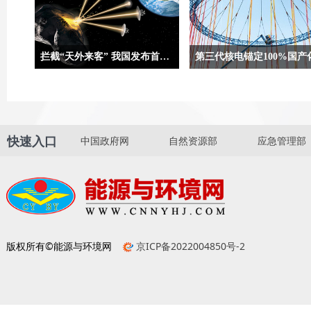
拦截“天外来客” 我国发布首次近地小行星防御任务方案设想
合肥9月5日电（记者吴慧珺、贾稀
两组数字合起来，就是“国和一
荃）记者5日从在安徽省黄山市举办
一份亮眼“简历”。“国和一号”
的第二届深空探测（天都）国际会议
国家重大科技专项“大型先进压
上获悉，我国正在策划实施首次近地
及高温气冷堆核电站”开发的三
快速入口
中国政府网
自然资源部
应急管理部
小行星防御任务，并发布首次近地小
电自主化标志性成果，是完全
行星防御任务方案设想，任务计划选
计的中国核电技术品牌，代表
用“伴飞+动能撞击+伴飞”模式。
电技术的先进水平。
版权所有©能源与环境网
京ICP备2022004850号-2