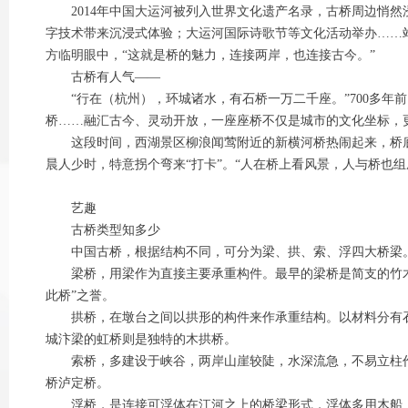
2014年中国大运河被列入世界文化遗产名录，古桥周边悄然
字技术带来沉浸式体验；大运河国际诗歌节等文化活动举办……
方临明眼中，“这就是桥的魅力，连接两岸，也连接古今。”
古桥有人气——
“行在（杭州），环城诸水，有石桥一万二千座。”700多年前
桥……融汇古今、灵动开放，一座座桥不仅是城市的文化坐标，
这段时间，西湖景区柳浪闻莺附近的新横河桥热闹起来，桥底
晨人少时，特意拐个弯来“打卡”。“人在桥上看风景，人与桥也
艺趣
古桥类型知多少
中国古桥，根据结构不同，可分为梁、拱、索、浮四大桥梁。
梁桥，用梁作为直接主要承重构件。最早的梁桥是简支的竹木
此桥”之誉。
拱桥，在墩台之间以拱形的构件来作承重结构。以材料分有石
城汴梁的虹桥则是独特的木拱桥。
索桥，多建设于峡谷，两岸山崖较陡，水深流急，不易立柱作
桥泸定桥。
浮桥，是连接可浮体在江河之上的桥梁形式，浮体多用木船，