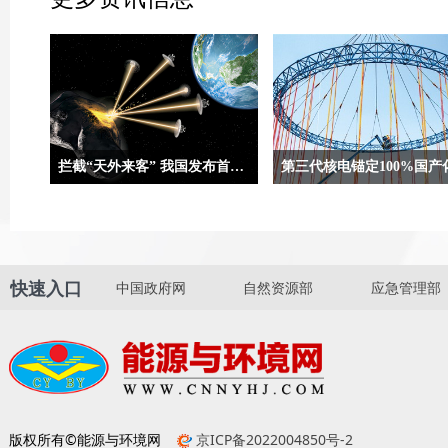
拦截“天外来客” 我国发布首次近地小行星防御任务方案设想
合肥9月5日电（记者吴慧珺、贾稀
两组数字合起来，就是“国和一
荃）记者5日从在安徽省黄山市举办
一份亮眼“简历”。“国和一号”
的第二届深空探测（天都）国际会议
国家重大科技专项“大型先进压
上获悉，我国正在策划实施首次近地
及高温气冷堆核电站”开发的三
快速入口
中国政府网
自然资源部
应急管理部
小行星防御任务，并发布首次近地小
电自主化标志性成果，是完全
行星防御任务方案设想，任务计划选
计的中国核电技术品牌，代表
用“伴飞+动能撞击+伴飞”模式。
电技术的先进水平。
版权所有©能源与环境网
京ICP备2022004850号-2