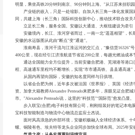
明显，乘坐高铁20分钟到南京、90分钟到上海。”从江苏来挂职园
产业链的嵌入，只是一处缩影。自加入长三角一体化发展国家战
同，共建上海（长三角）国际科技创新中心，推动技术联合攻关与
立足长三角，服务全国。安徽以大通道、大枢纽建设为牵引，打通
安徽境内，长江、淮河穿省而过，一南一北“遥遥相望”，长期
安徽的水运版图从此由“断点”变“通途”。
淮南寿县，淮河干流与江淮运河的交汇点，“豫信货16326”
400公里，现在经引江济淮航道节省近200公里，每趟光燃油成
通达全国能力全方位提升，当前安徽合肥港、芜湖港等港口已实
程、高速通车里程均不断增长，实现“市市通高铁、县县通高速”
从国内再望向国际，安徽的知名度同样与日俱增。
以省会合肥为例，近年多次被法国《世界报》、英国《经济学
资。加拿大籍教师Alexandre Penteado来肥多年，亲
市。”Alexandre Penteado说，这里的“科技范”“国际范”愈发凸显。
步入联宝(合肥)电子科技有限公司，刚刚组装好的笔记本电脑正
宝科技智能制造与物流中心物流总监应士杰说。
面对风高浪急的外部环境，安徽积极融入全球经济体系。十年来
螺、铜陵有色、埃夫特等龙头企业同步加快全球布局。2025年
气质之变：从务实厚重到温情宜居