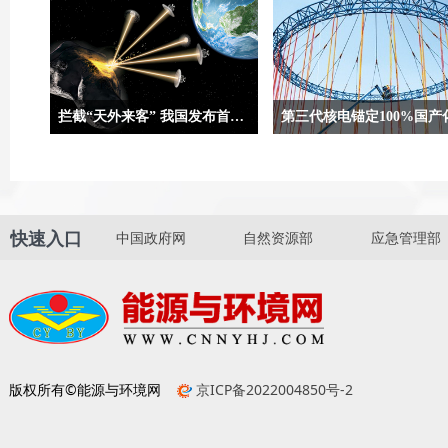
拦截“天外来客” 我国发布首次近地小行星防御任务方案设想
合肥9月5日电（记者吴慧珺、贾稀
两组数字合起来，就是“国和一
荃）记者5日从在安徽省黄山市举办
一份亮眼“简历”。“国和一号”
的第二届深空探测（天都）国际会议
国家重大科技专项“大型先进压
上获悉，我国正在策划实施首次近地
及高温气冷堆核电站”开发的三
快速入口
中国政府网
自然资源部
应急管理部
小行星防御任务，并发布首次近地小
电自主化标志性成果，是完全
行星防御任务方案设想，任务计划选
计的中国核电技术品牌，代表
用“伴飞+动能撞击+伴飞”模式。
电技术的先进水平。
版权所有©能源与环境网
京ICP备2022004850号-2