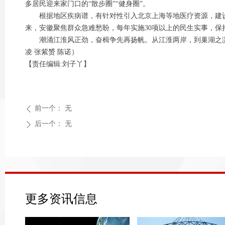
多居民迎来家门口的“散步圈”“健身圈”。
根据地区疾病谱，有针对性引入北京上海等地医疗资源，建设国
来，安徽聚焦群众急难愁盼，每年实施30项以上的民生实事，保
潮涌江淮风正劲，奋楫争先再扬帆。从江淮两岸，到巢湖之滨
凌 张紫赟 陈诺）
【责任编辑:刘子丫】
前一个：
无
ꄴ
后一个：
无
ꄲ
更多资讯信息