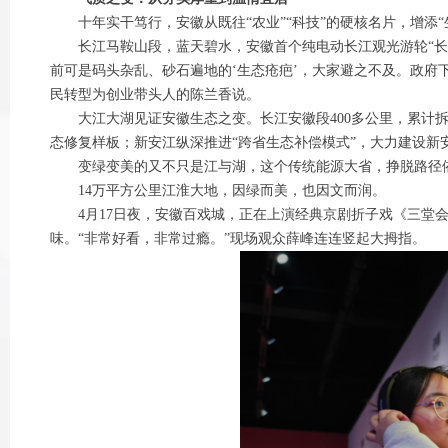
十年实干笃行，安徽从既往“农业”“科技”的硬核名片，增添“
长江马鞍山段，蓝天碧水，安徽首个纯电动长江观光游轮“长江
前可是码头杂乱、砂石遍地的‘生态疮疤’，大家避之不及。政府
民转型为创业带头人的陈兰香说。
大江大湖见证安徽生态之变。长江安徽段400多公里，累计拆除非
态修复样板；新安江纵深推进“跨省生态补偿模式”，大力建设新
变绿变美的又不只是江与湖，这个传统能源大省，挣脱路径依赖，
14万平方公里江淮大地，因绿而美，也因文而润。
4月17日夜，安徽百戏城，正在上演经典京剧折子戏《三堂会审
味。“非常好看，非常过瘾。”现场观众薛峰连连竖起大拇指。