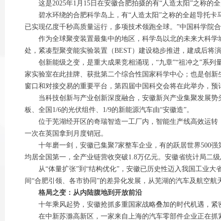
这是2025年1月15日在安徽合肥拍摄的有“人造太阳”之称的全
碧水环绕的合肥科学岛上，有“人造太阳”之称的全超导托卡马克
已实现亿度千秒高质量运行，多项技术领跑全球。”中国科学院
作为全球聚变装置最集中的地区，科学岛以北的未来大科学城，
处，紧凑型聚变能实验装置（BEST）建设稳步推进，建成后将
创新能级之变，是重大成果竞相涌现，“九章”“祖冲之”系列
家实验室在此挂牌、获批第二个综合性国家科学中心；也是创新生
窗口和对接交易的重要平台，第四届中国科交会将在此举办，预计
当科技创新与产业创新深度融合，安徽新兴产业集聚发展势头强劲，战
板、全国1/6的光伏组件、1/9的新能源汽车由“安徽造”。
位于芜湖经开区的奇瑞智造一工厂内，智能生产线高效运转，平
一次在英国拿到月度销冠。
十年磨一剑，安徽已集聚7家整车企业，有的跃居世界500强第
均居全国第一，全产业链营收突破1.8万亿元。安徽省统计局二级
从“体量扩张”到“结构优化”，安徽已历史性迈入我国工业大
间“合肥引领、各市协同”的差异化发展，从芜湖的汽车及航空
格局之变：从内陆腹地到开放前沿
十年乘风起势，安徽抢抓多重国家战略叠加的时代机遇，紧密
在中新苏滁高新区，一家来自上海的汽车零部件企业正在抓紧