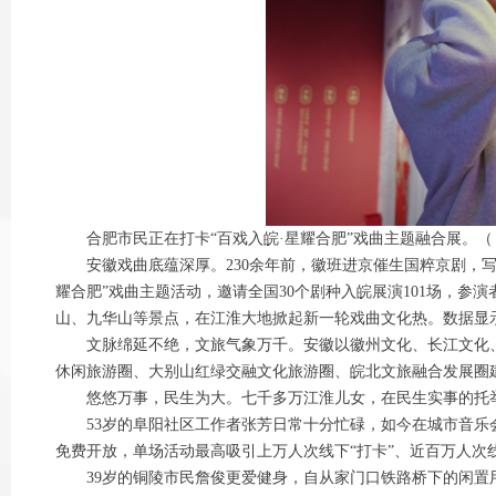
合肥市民正在打卡“百戏入皖·星耀合肥”戏曲主题融合展。（
安徽戏曲底蕴深厚。230余年前，徽班进京催生国粹京剧，写下
耀合肥”戏曲主题活动，邀请全国30个剧种入皖展演101场，参演
山、九华山等景点，在江淮大地掀起新一轮戏曲文化热。数据显示
文脉绵延不绝，文旅气象万千。安徽以徽州文化、长江文化、淮
休闲旅游圈、大别山红绿交融文化旅游圈、皖北文旅融合发展圈
悠悠万事，民生为大。七千多万江淮儿女，在民生实事的托
53岁的阜阳社区工作者张芳日常十分忙碌，如今在城市音乐会上
免费开放，单场活动最高吸引上万人次线下“打卡”、近百万人次
39岁的铜陵市民詹俊更爱健身，自从家门口铁路桥下的闲置用地