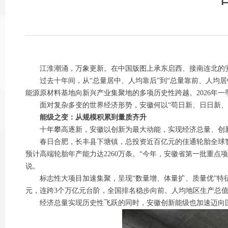
江淮潮涌，万象更新。在中国版图上承东启西、接南连北的安
过去十年间，从“总量居中、人均靠后”到“总量靠前、人均居中
能源原材料基地向新兴产业集聚地的多项历史性跨越。2026年一
面对复杂多变的世界经济形势，安徽何以“苟日新、日日新、
能级之变：从规模积累到量质齐升
十年攀高逐新，安徽以创新为最大动能，实现经济总量、创新
春日合肥，长丰县下塘镇，总投资近百亿元的佳通轮胎全球智
预计高端轮胎年产能力达2260万条。“今年，安徽省第一批重点项
说。
标志性大项目加速集聚，呈现“数量增、体量扩、质量优”特征，成
元，连跨3个万亿元台阶，全国排名稳步向前。人均地区生产总值
经济总量实现历史性飞跃的同时，安徽创新能级也加速迈向