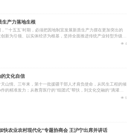
攻坚克难，推动高质量发展行稳致远。”习近平总书记鲜明指出。
急，奋楫扬帆向前进。
质生产力落地生根
为核心的党中央坚强领导下，在习近平经济思想科学指引下，全国
，“‘十五五’时期，必须把因地制宜发展新质生产力摆在更加突出的
迎难而上，紧抓各种机遇，用好独特优势，奋力推动高质量发展，中国
技创新为引领、以实体经济为根基，坚持全面推进传统产业转型升级、
加强劲、底气更加坚实，乘着浩荡东风劈波斩浪，驶向更加辽阔的海
、超前布局未来产业并举，加快建设现代化产业体系。”“十五五”规
넶
4
现代化产业体系 巩固壮大实体经济根基”，提出了“优化提升传统产
兴产业和未来产业”“促进服务业优质高效发展”“构建现代化基础设施体
举措。今年的《政府工作报告》提出，“坚持把发展经济的着力点放在
地制宜发展新质生产力，建设现代化产业体系”。这一系列部署，深刻
济发展的内在逻辑，为我国经济高质量发展指明了前进方向。
动的文化自信
片天山情。三年来，第十一批援疆干部人才肩负使命，从民生工程的倾
作的精准发力；从教育医疗的“组团式”帮扶，到文化交融的“滴灌
担当书写援疆答卷，把祖国大家庭的温暖播洒在新疆各族人民心田。7
넶
6
网推出“情满天山 援疆印记”系列报道，敬请关注。
加快农业农村现代化”专题协商会 王沪宁出席并讲话