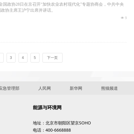
 全国政协28日在京召开“加快农业农村现代化”专题协商会，中共中央
国政协主席王沪宁出席并讲话。
넶
9
3
4
5
下一页
应急管理部
人民网
新华网
熊猫频道
能源与环境网
地址：北京市朝阳区望京SOHO
电话：400-6668888