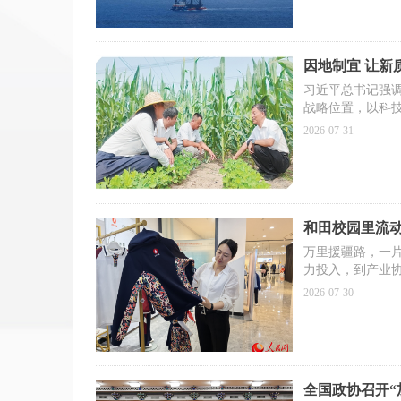
“要坚定信心、
船到中流浪更
因地制宜 让新
在以习近平同志
习近平总书记强调
上下锐意进取、
战略位置，以科
经济巨轮动力更
积极发展新兴产业
2026-07-31
域。
划纲要围绕“建设
业”“培育壮大新
系”等一系列重大
实体经济上，因
揭示了新时代经
和田校园里流
万里援疆路，一
力投入，到产业协
式”滋养，以实干
2026-07-30
月27日起，人民
全国政协召开“