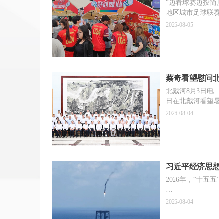
“边看球赛边投简
地区城市足球联赛
言。
2026-08-05
借“东北超”东
业”抖音平台，抢
球”到“找岗”，从
茵场外点亮就业
蔡奇看望慰问
北戴河8月3日电
日在北戴河看望
专家人才致以诚
2026-08-04
习近平经济思
2026年，“十
上半年，面对更
2026-08-04
各种外部冲击和