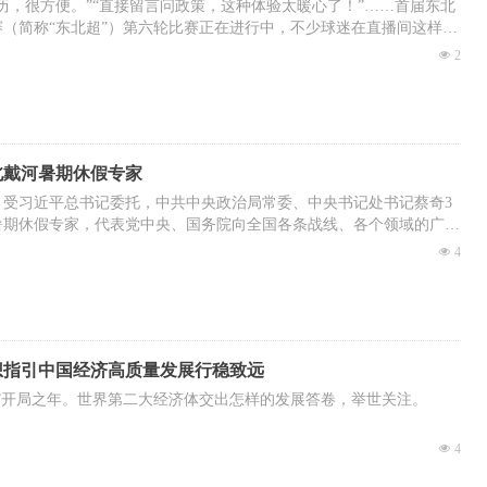
历，很方便。”“直接留言问政策，这种体验太暖心了！”……首届东北
（简称“东北超”）第六轮比赛正在进行中，不少球迷在直播间这样留
넶
2
风，沈阳市委组织部、沈阳市人力资源和社会保障局依托“沈阳就
抓赛前、赛中、赛后客流高峰时段，推出专属直播带岗活动。从“看
“引客观赛”到“人才聚集”，沈阳推出“体育+就业+引才”跨界服务，在绿
新解法。
北戴河暑期休假专家
 受习近平总书记委托，中共中央政治局常委、中央书记处书记蔡奇3
暑期休假专家，代表党中央、国务院向全国各条战线、各个领域的广大
挚问候。
넶
4
想指引中国经济高质量发展行稳致远
五五”开局之年。世界第二大经济体交出怎样的发展答卷，举世关注。
趋复杂严峻的国内外环境，中国经济顶住压力稳健前行，有效应对
넶
4
内部困难，呈现动能向新、结构向优的发展态势。